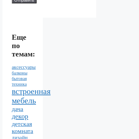
Еще
по
темам:
аксессуары
балконы
бытовая
техника
встроенная
мебель
дача
декор
детская
комната
дизайн