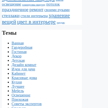
освещение
потолок
планировка квартир
праздничное
ремонт
своими руками
хранение
стеллажи
стили интерьера
вещей
цвет в интерьере
чердак
Темы
Ванная
Гардеробная
Гостиная
Декор
Детская
Дизайн комнат
Идеи для дачи
Кабинет
Красивые дома
Кухня
Лучшее
Мебель
Освещение
Прихожая
Советы экспертов