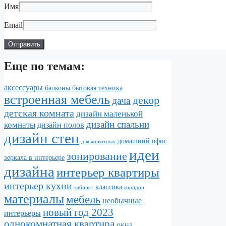
Имя
Email
Еще по темам:
аксессуары
балконы
бытовая техника
встроенная мебель
декор
дача
детская комната
дизайн маленькой
дизайн спальни
комнаты
дизайн полов
дизайн стен
домашний офис
для животных
идеи
зонирование
зеркала в интерьере
дизайна
интерьер квартиры
интерьер кухни
классика
кабинет
коридор
материалы
мебель
необычные
новый год 2023
интерьеры
однокомнатная квартира
окна