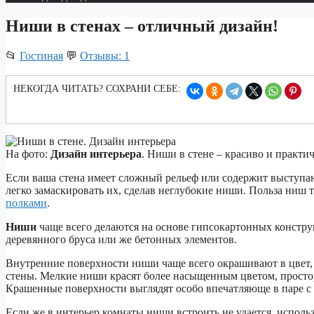
Ниши в стенах – отличный дизайн!
📂
Гостиная
💬
Отзывы: 1
НЕКОГДА ЧИТАТЬ? СОХРАНИ СЕБЕ:
На фото:
Дизайн интерьера
. Ниши в стене – красиво и практи
Если ваша стена имеет сложный рельеф или содержит выступ
легко замаскировать их, сделав неглубокие ниши. Польза ниш 
полками
.
Ниши
чаще всего делаются
на основе гипсокартонных констру
деревянного бруса или же бетонных элементов.
Внутренние поверхности ниши чаще всего окрашивают в цвет,
стены. Мелкие ниши красят более насыщенным цветом, прост
Крашенные поверхности выглядят особо впечатляюще в паре с 
Если же в интерьер комнаты ниши встроить не удается, испол