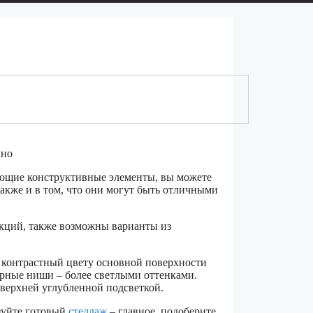
чно
ающие конструктивные элементы, вы можете
также и в том, что они могут быть отличными
кций, также возможны варианты из
 контрастный цвету основной поверхности
орные ниши – более светлыми оттенками.
верхней углубленной подсветкой.
ьзуйте готовый
стеллаж
– главное, подоберите