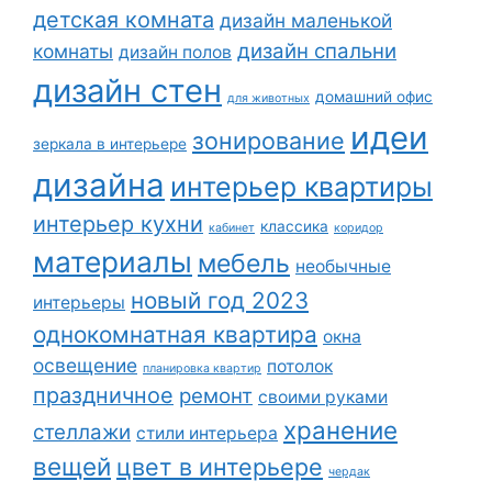
детская комната
дизайн маленькой
дизайн спальни
комнаты
дизайн полов
дизайн стен
домашний офис
для животных
идеи
зонирование
зеркала в интерьере
дизайна
интерьер квартиры
интерьер кухни
классика
кабинет
коридор
материалы
мебель
необычные
новый год 2023
интерьеры
однокомнатная квартира
окна
освещение
потолок
планировка квартир
праздничное
ремонт
своими руками
хранение
стеллажи
стили интерьера
вещей
цвет в интерьере
чердак