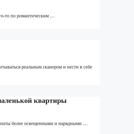
кто-то по романтическим …
читываться реальным сканером и нести в себе
 маленькой квартиры
омнаты более освещенными и нарядными …