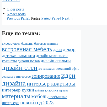
Older posts
Newer posts
←
Previous
Page
1
Page
2
Page
3
Page
4
Next
→
Еще по темам:
аксессуары
балконы
бытовая техника
встроенная мебель
декор
дача
детская комната
дизайн маленькой
дизайн спальни
комнаты
дизайн полов
дизайн стен
домашний офис
для животных
идеи
зонирование
зеркала в интерьере
дизайна
интерьер квартиры
интерьер кухни
классика
кабинет
коридор
материалы
мебель
необычные
новый год 2023
интерьеры