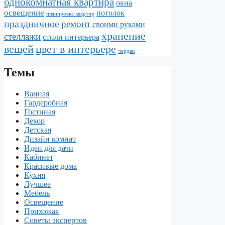
однокомнатная квартира
окна
освещение
потолок
планировка квартир
праздничное
ремонт
своими руками
хранение
стеллажи
стили интерьера
вещей
цвет в интерьере
чердак
Темы
Ванная
Гардеробная
Гостиная
Декор
Детская
Дизайн комнат
Идеи для дачи
Кабинет
Красивые дома
Кухня
Лучшее
Мебель
Освещение
Прихожая
Советы экспертов