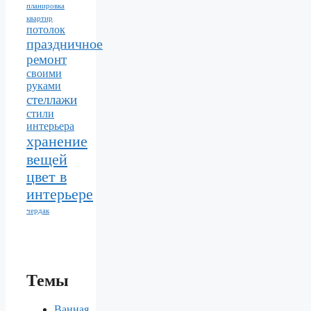
планировка
квартир
потолок
праздничное
ремонт
своими
руками
стеллажи
стили
интерьера
хранение
вещей
цвет в
интерьере
чердак
Темы
Ванная