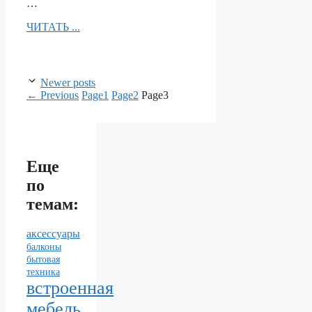
…
ЧИТАТЬ ...
Newer posts
←
Previous
Page
1
Page
2
Page
3
Еще
по
темам:
аксессуары
балконы
бытовая
техника
встроенная
мебель