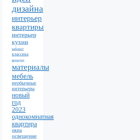
дизайна
интерьер
квартиры
интерьер
кухни
кабинет
классика
коридор
материалы
мебель
необычные
интерьеры
новый
год
2023
однокомнатная
квартира
окна
освещение