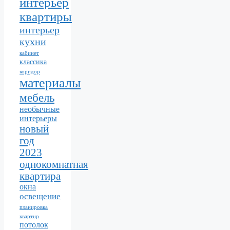
интерьер
квартиры
интерьер
кухни
кабинет
классика
коридор
материалы
мебель
необычные
интерьеры
новый
год
2023
однокомнатная
квартира
окна
освещение
планировка
квартир
потолок