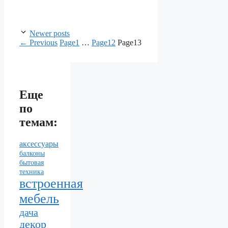
Newer posts
←
Previous
Page
1
…
Page
12
Page
13
Еще
по
темам:
аксессуары
балконы
бытовая
техника
встроенная
мебель
дача
декор