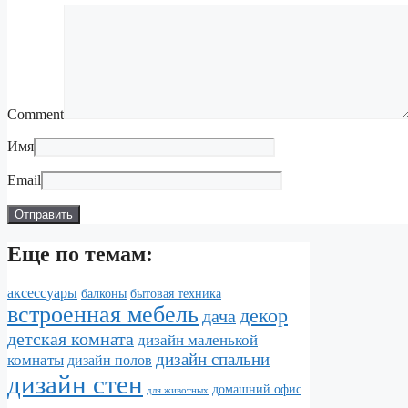
Comment
Имя
Email
Еще по темам:
аксессуары
балконы
бытовая техника
встроенная мебель
декор
дача
детская комната
дизайн маленькой
дизайн спальни
комнаты
дизайн полов
дизайн стен
домашний офис
для животных