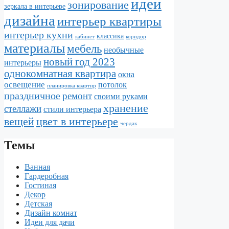
идеи
зонирование
зеркала в интерьере
дизайна
интерьер квартиры
интерьер кухни
классика
кабинет
коридор
материалы
мебель
необычные
новый год 2023
интерьеры
однокомнатная квартира
окна
освещение
потолок
планировка квартир
праздничное
ремонт
своими руками
хранение
стеллажи
стили интерьера
вещей
цвет в интерьере
чердак
Темы
Ванная
Гардеробная
Гостиная
Декор
Детская
Дизайн комнат
Идеи для дачи