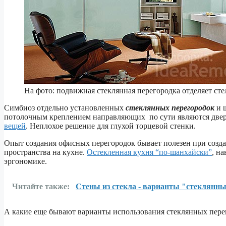
На фото: подвижная стеклянная перегородка отделяет ст
Симбиоз отдельно установленных
стеклянных перегородок
и 
потолочным креплением направляющих по сути являются дверя
вещей
. Неплохое решение для глухой торцевой стенки.
Опыт создания офисных перегородок бывает полезен при созда
пространства на кухне.
Остекленная кухня “по-шанхайски”
, н
эргономике.
Читайте также:
Стены из стекла - варианты "стеклянны
А какие еще бывают варианты использования стеклянных пере